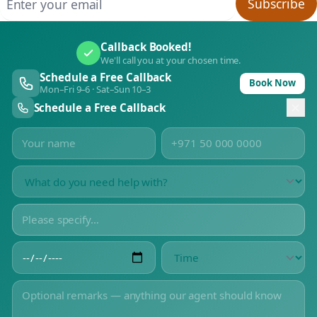
Subscribe
Callback Booked!
We'll call you at your chosen time.
Schedule a Free Callback
Book Now
Mon–Fri 9–6 · Sat–Sun 10–3
Schedule a Free Callback