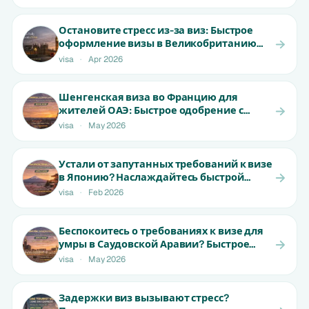
Остановите стресс из-за виз: Быстрое
оформление визы в Великобританию
для жителей ОАЭ | От 1800 AED
visa
·
Apr 2026
Шенгенская виза во Францию для
жителей ОАЭ: Быстрое одобрение с
ранними местами | Не пропустите!
visa
·
May 2026
Устали от запутанных требований к визе
в Японию? Наслаждайтесь быстрой
обработкой для резидентов ОАЭ | От 650
visa
·
Feb 2026
AED
Беспокоитесь о требованиях к визе для
умры в Саудовской Аравии? Быстрое
одобрение для жителей ОАЭ |
visa
·
May 2026
Начальная цена от 999 AED
Задержки виз вызывают стресс?