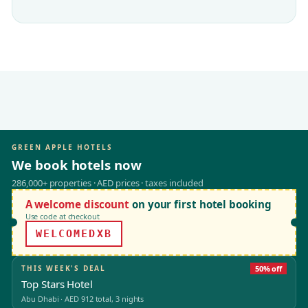
GREEN APPLE HOTELS
We book hotels now
286,000+ properties · AED prices · taxes included
A welcome discount
on your first hotel booking
Use code at checkout
WELCOMEDXB
THIS WEEK'S DEAL
50% off
Top Stars Hotel
Abu Dhabi
·
AED 912
total, 3 nights