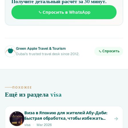
Получите детальный расчёт за 30 минут.
Спросить в WhatsApp
Green Apple Travel & Tourism
Спросить
Dubai's trusted travel desk since 2012.
ПОХОЖЕЕ
Ещё из раздела
visa
Виза в Японию для жителей Абу-Даби:
Быстрая обработка, чтобы избежать
отказа | Начинается от 699 AED
visa
·
Mar 2026