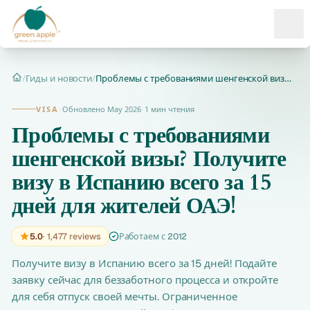
Ope
/
Гиды и новости
/
Проблемы с требованиями шенгенской визы? Получите визу в Исп...
Главная
VISA
·
Обновлено May 2026
·
1 мин чтения
Проблемы с требованиями
шенгенской визы? Получите
визу в Испанию всего за 15
дней для жителей ОАЭ!
5.0
· 1,477 reviews
Работаем с 2012
Получите визу в Испанию всего за 15 дней! Подайте
заявку сейчас для беззаботного процесса и откройте
для себя отпуск своей мечты. Ограниченное