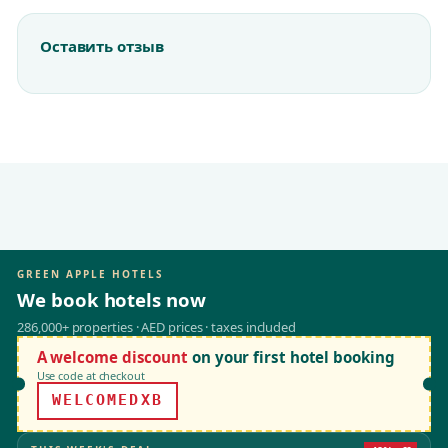
Оставить отзыв
GREEN APPLE HOTELS
We book hotels now
286,000+ properties · AED prices · taxes included
A welcome discount
on your first hotel booking
Use code at checkout
WELCOMEDXB