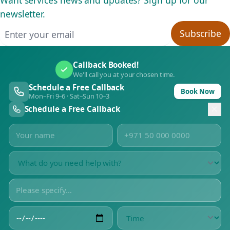
newsletter.
Email address
Subscribe
Callback Booked!
We'll call you at your chosen time.
Schedule a Free Callback
Book Now
Mon–Fri 9–6 · Sat–Sun 10–3
Schedule a Free Callback