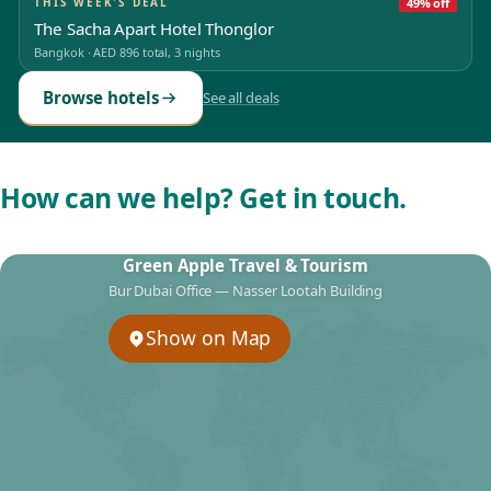
THIS WEEK'S DEAL
49% off
The Sacha Apart Hotel Thonglor
Bangkok
·
AED 896
total, 3 nights
Browse hotels
See all deals
How can we help? Get in touch.
Green Apple Travel & Tourism
Bur Dubai Office — Nasser Lootah Building
Show on Map