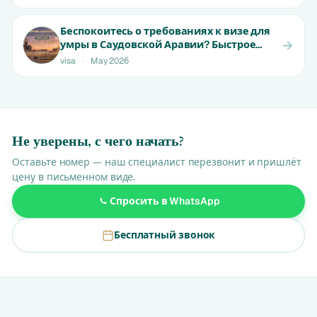
AED
Беспокоитесь о требованиях к визе для
умры в Саудовской Аравии? Быстрое
одобрение для жителей ОАЭ |
visa
·
May 2026
Начальная цена от 999 AED
Не уверены, с чего начать?
Оставьте номер — наш специалист перезвонит и пришлёт
цену в письменном виде.
Спросить в WhatsApp
Бесплатный звонок