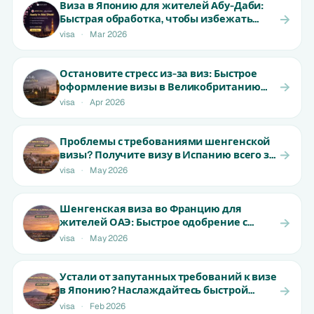
Виза в Японию для жителей Абу-Даби:
Быстрая обработка, чтобы избежать
отказа | Начинается от 699 AED
visa
·
Mar 2026
Остановите стресс из-за виз: Быстрое
оформление визы в Великобританию
для жителей ОАЭ | От 1800 AED
visa
·
Apr 2026
Проблемы с требованиями шенгенской
визы? Получите визу в Испанию всего за
15 дней для жителей ОАЭ! |
visa
·
May 2026
Ограниченное предложение
Шенгенская виза во Францию для
жителей ОАЭ: Быстрое одобрение с
ранними местами | Не пропустите!
visa
·
May 2026
Устали от запутанных требований к визе
в Японию? Наслаждайтесь быстрой
обработкой для резидентов ОАЭ | От 650
visa
·
Feb 2026