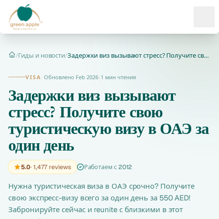
Ope
/
Гиды и новости
/
Задержки виз вызывают стресс? Получите свою туристическую ви...
Главная
VISA
·
Обновлено Feb 2026
·
1 мин чтения
Задержки виз вызывают
стресс? Получите свою
туристическую визу в ОАЭ за
один день
5.0
· 1,477 reviews
Работаем с 2012
Нужна туристическая виза в ОАЭ срочно? Получите
свою экспресс-визу всего за один день за 550 AED!
Забронируйте сейчас и reunite с близкими в этот