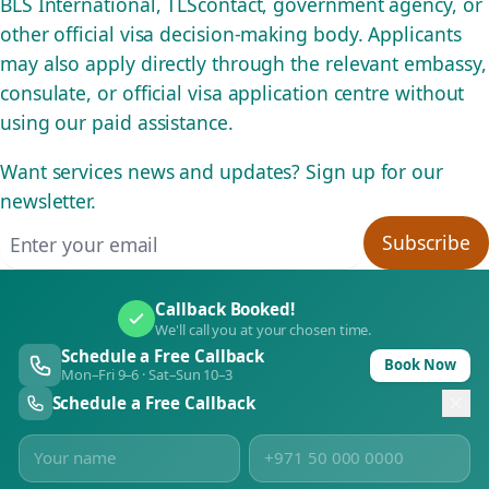
BLS International, TLScontact, government agency, or
other official visa decision-making body. Applicants
may also apply directly through the relevant embassy,
consulate, or official visa application centre without
using our paid assistance.
Want services news and updates? Sign up for our
newsletter.
Email address
Subscribe
Callback Booked!
We'll call you at your chosen time.
Schedule a Free Callback
Book Now
Mon–Fri 9–6 · Sat–Sun 10–3
Schedule a Free Callback