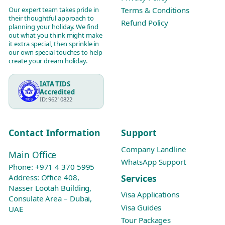
Our expert team takes pride in
Terms & Conditions
their thoughtful approach to
Refund Policy
planning your holiday. We find
out what you think might make
it extra special, then sprinkle in
our own special touches to help
create your dream holiday.
IATA TIDS
Accredited
ID: 96210822
Contact Information
Support
Company Landline
Main Office
WhatsApp Support
Phone:
+971 4 370 5995
Services
Address: Office 408,
Nasser Lootah Building,
Visa Applications
Consulate Area – Dubai,
Visa Guides
UAE
Tour Packages