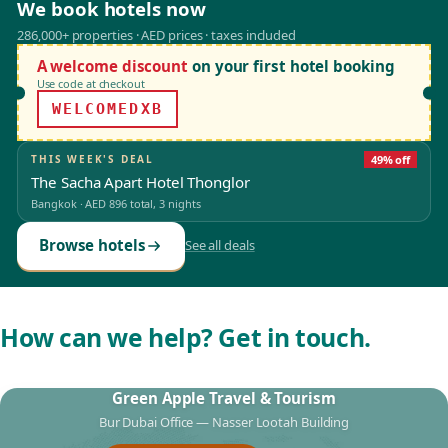
We book hotels now
286,000+ properties · AED prices · taxes included
A welcome discount
on your first hotel booking
Use code at checkout
WELCOMEDXB
THIS WEEK'S DEAL
49% off
The Sacha Apart Hotel Thonglor
Bangkok
·
AED 896
total, 3 nights
Browse hotels
See all deals
How can we help? Get in touch.
Green Apple Travel & Tourism
Bur Dubai Office — Nasser Lootah Building