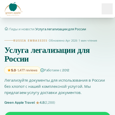
Ope
/
Гиды и новости
/
Услуга легализации для России
Главная
RUSSIA EMBASSIES
·
Обновлено Apr 2026
·
1 мин чтения
Услуга легализации для
России
5.0
· 1,477 reviews
Работаем с 2012
Легализуйте документы для использования в России
без хлопот с нашей комплексной услугой. Мы
предлагаем услугу доставки документов.
Green Apple Travel
·
4.8
(2,288)