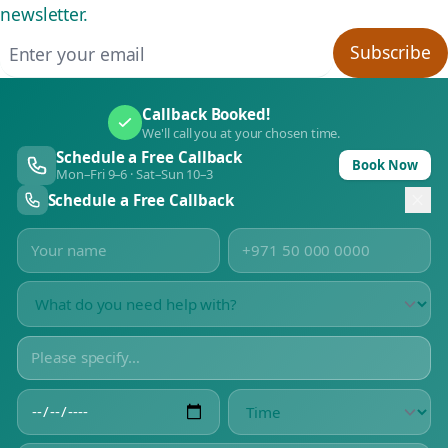
newsletter.
Email address
Subscribe
Callback Booked!
We'll call you at your chosen time.
Schedule a Free Callback
Book Now
Mon–Fri 9–6 · Sat–Sun 10–3
Schedule a Free Callback