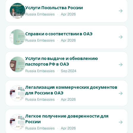
Услуги Посольства России
Russia Embassies
·
Apr 2026
Справки о соответствии в ОАЭ
Russia Embassies
·
Apr 2026
Услуги по выдаче и обновлению
паспортов РФ в ОАЭ
Russia Embassies
·
Sep 2024
Легализация коммерческих документов
для России в ОАЭ
Russia Embassies
·
Apr 2026
Легкое получение доверенности для
России
Russia Embassies
·
Apr 2026