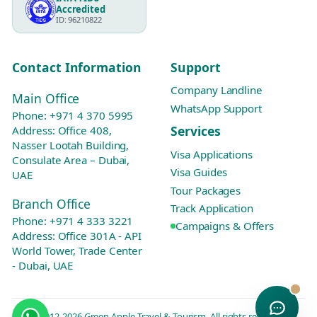
Accredited
ID: 96210822
Contact Information
Support
Company Landline
Main Office
WhatsApp Support
Phone:
+971 4 370 5995
Services
Address: Office 408,
Nasser Lootah Building,
Visa Applications
Consulate Area – Dubai,
Visa Guides
UAE
Tour Packages
Branch Office
Track Application
Phone:
+971 4 333 3221
Campaigns & Offers
Address: Office 301A - API
World Tower, Trade Center
- Dubai, UAE
© 2012-2026 Green Apple Travel & Tourism. All rights reserved.