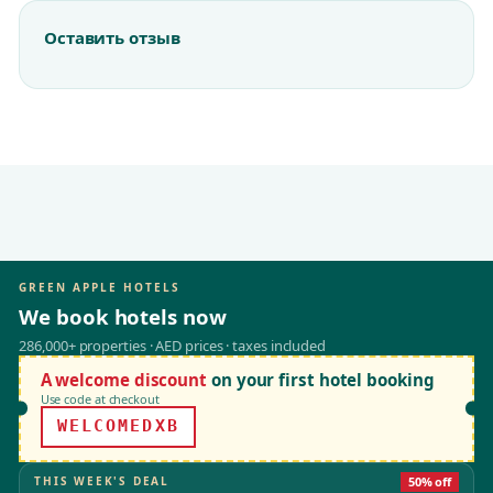
Оставить отзыв
GREEN APPLE HOTELS
We book hotels now
286,000+ properties · AED prices · taxes included
A welcome discount
on your first hotel booking
Use code at checkout
WELCOMEDXB
THIS WEEK'S DEAL
50% off