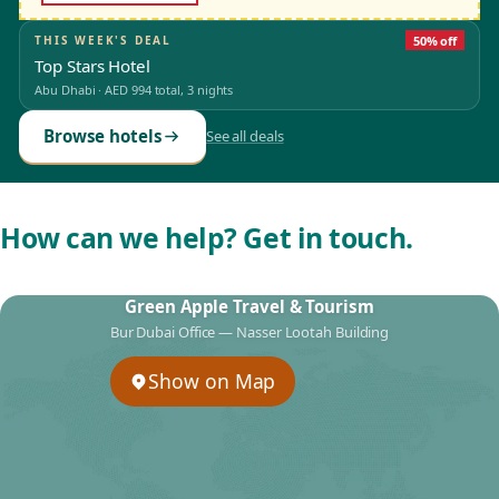
THIS WEEK'S DEAL
50% off
Top Stars Hotel
Abu Dhabi
·
AED 994
total, 3 nights
Browse hotels
See all deals
How can we help? Get in touch.
Green Apple Travel & Tourism
Bur Dubai Office — Nasser Lootah Building
Show on Map