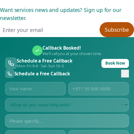
Want services news and updates? Sign up for our
newsletter.
Email address
Subscribe
Callback Booked!
We'll call you at your chosen time.
Schedule a Free Callback
Book Now
Mon–Fri 9–6 · Sat–Sun 10–3
Schedule a Free Callback