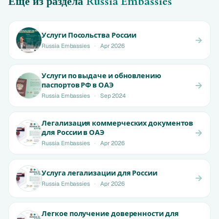
Ещё из раздела
Russia Embassies
Услуги Посольства России
Russia Embassies
·
Apr 2026
Услуги по выдаче и обновлению
паспортов РФ в ОАЭ
Russia Embassies
·
Sep 2024
Легализация коммерческих документов
для России в ОАЭ
Russia Embassies
·
Apr 2026
Услуга легализации для России
Russia Embassies
·
Apr 2026
Легкое получение доверенности для