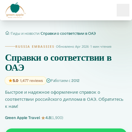
Ope
/
Гиды и новости
/
Справки о соответствии в ОАЭ
Главная
RUSSIA EMBASSIES
·
Обновлено Apr 2026
·
1 мин чтения
Справки о соответствии в
ОАЭ
5.0
· 1,477 reviews
Работаем с 2012
Быстрое и надежное оформление справок о
соответствии российского диплома в ОАЭ. Обратитесь
к нам!
Green Apple Travel
·
4.8
(1,900)