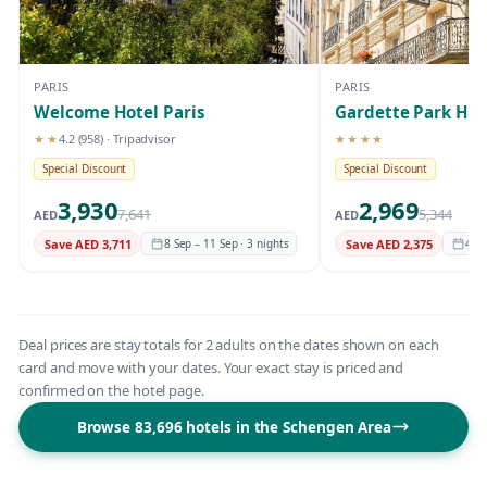
PARIS
PARIS
Welcome Hotel Paris
Gardette Park Hot
★★
4.2
(958)
· Tripadvisor
★★★★
2-star hotel
4-star hotel
Special Discount
Special Discount
3,930
2,969
7,641
5,344
AED
AED
Save AED 3,711
8 Sep – 11 Sep · 3 nights
Save AED 2,375
4 Se
Deal prices are stay totals for 2 adults on the dates shown on each
card and move with your dates. Your exact stay is priced and
confirmed on the hotel page.
Browse 83,696 hotels in the Schengen Area