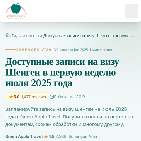
Ope
/
Гиды и новости
/
Доступные записи на визу Шенген в первую неделю июля 2025 го...
Главная
SCHENGEN VISA
·
Обновлено Jun 2025
·
1 мин чтения
Доступные записи на визу
Шенген в первую неделю
июля 2025 года
5.0
· 1,477 reviews
Работаем с 2012
Запланируйте запись на визу Шенген на июль 2025
года с Green Apple Travel. Получите советы экспертов по
документам, срокам обработки и многому другому.
Green Apple Travel
·
4.8
(2,288)
·
Schengen Area