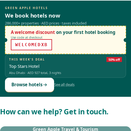
GREEN APPLE HOTELS
We book hotels now
286,000+ properties · AED prices · taxes included
A welcome discount
on your first hotel booking
Use code at checkout
WELCOMEDXB
THIS WEEK'S DEAL
50% off
Top Stars Hotel
Abu Dhabi
·
AED 927
total, 3 nights
Browse hotels
See all deals
How can we help? Get in touch.
Green Apple Travel & Tourism