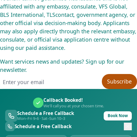
affiliated with any embassy, consulate, VFS Global,
BLS International, TLScontact, government agency, or
other official visa decision-making body. Applicants
may also apply directly through the relevant embassy,
consulate, or official visa application centre without
using our paid assistance.
Want services news and updates? Sign up for our
newsletter.
Email address
Subscribe
Callback Booked!
We'll call you at your chosen time.
Schedule a Free Callback
Book Now
Mon–Fri 9–6 · Sat–Sun 10–3
Schedule a Free Callback