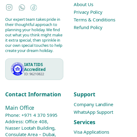
About Us
Instagram
WhatsApp
Facebook
Privacy Policy
Our expert team takes pride in
Terms & Conditions
their thoughtful approach to
Refund Policy
planning your holiday. We find
out what you think might make
it extra special, then sprinkle in
our own special touches to help
create your dream holiday.
IATA TIDS
Accredited
ID: 96210822
Contact Information
Support
Company Landline
Main Office
WhatsApp Support
Phone:
+971 4 370 5995
Services
Address: Office 408,
Nasser Lootah Building,
Visa Applications
Consulate Area – Dubai,