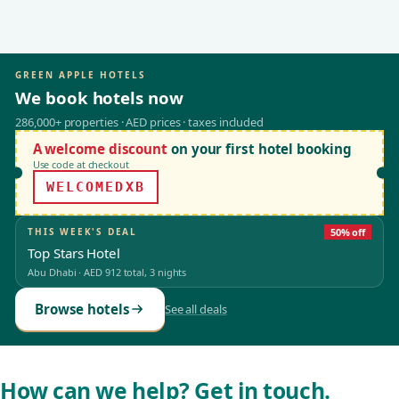
GREEN APPLE HOTELS
We book hotels now
286,000+ properties · AED prices · taxes included
A welcome discount
on your first hotel booking
Use code at checkout
WELCOMEDXB
THIS WEEK'S DEAL
50% off
Top Stars Hotel
Abu Dhabi
·
AED 912
total, 3 nights
Browse hotels
See all deals
How can we help? Get in touch.