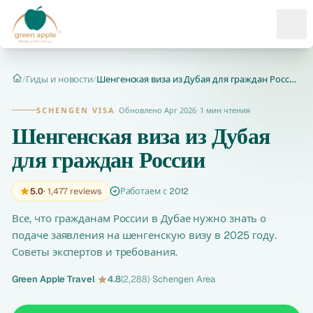
Ope
/
Гиды и новости
/
Шенгенская виза из Дубая для граждан России - Полное руковод...
Главная
SCHENGEN VISA
·
Обновлено Apr 2026
·
1 мин чтения
Шенгенская виза из Дубая
для граждан России
5.0
· 1,477 reviews
Работаем с 2012
Все, что гражданам России в Дубае нужно знать о
подаче заявления на шенгенскую визу в 2025 году.
Советы экспертов и требования.
Green Apple Travel
·
4.8
(2,288)
·
Schengen Area