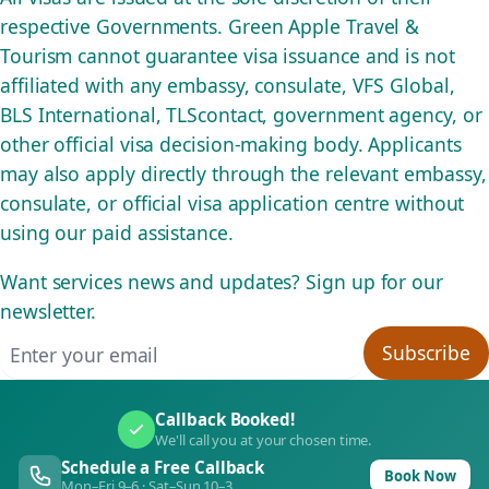
respective Governments. Green Apple Travel &
Tourism cannot guarantee visa issuance and is not
affiliated with any embassy, consulate, VFS Global,
BLS International, TLScontact, government agency, or
other official visa decision-making body. Applicants
may also apply directly through the relevant embassy,
consulate, or official visa application centre without
using our paid assistance.
Want services news and updates? Sign up for our
newsletter.
Email address
Subscribe
Callback Booked!
We'll call you at your chosen time.
Schedule a Free Callback
Book Now
Mon–Fri 9–6 · Sat–Sun 10–3