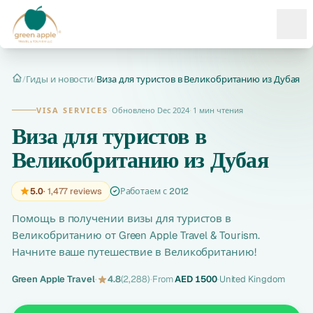
Ope
/
Гиды и новости
/
Виза для туристов в Великобританию из Дубая
Главная
VISA SERVICES
·
Обновлено Dec 2024
·
1 мин чтения
Виза для туристов в
Великобританию из Дубая
5.0
· 1,477 reviews
Работаем с 2012
Помощь в получении визы для туристов в
Великобританию от Green Apple Travel & Tourism.
Начните ваше путешествие в Великобританию!
Green Apple Travel
·
4.8
(2,288)
·
From
AED 1500
·
United Kingdom