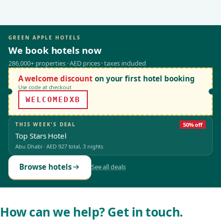
GREEN APPLE HOTELS
We book hotels now
286,000+ properties · AED prices · taxes included
A welcome discount
on your first hotel booking
Use code at checkout
WELCOMEDXB
THIS WEEK'S DEAL
50% off
Top Stars Hotel
Abu Dhabi
·
AED 927
total, 3 nights
Browse hotels
See all deals
How can we help? Get in touch.