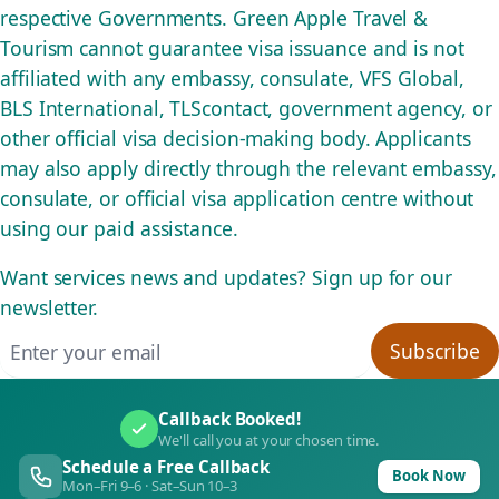
respective Governments. Green Apple Travel &
Tourism cannot guarantee visa issuance and is not
affiliated with any embassy, consulate, VFS Global,
BLS International, TLScontact, government agency, or
other official visa decision-making body. Applicants
may also apply directly through the relevant embassy,
consulate, or official visa application centre without
using our paid assistance.
Want services news and updates? Sign up for our
newsletter.
Email address
Subscribe
Callback Booked!
We'll call you at your chosen time.
Schedule a Free Callback
Book Now
Mon–Fri 9–6 · Sat–Sun 10–3