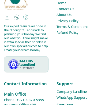
Home
Contact Us
About Us
Instagram
WhatsApp
Facebook
Privacy Policy
Our expert team takes pride in
Terms & Conditions
their thoughtful approach to
Refund Policy
planning your holiday. We find
out what you think might make
it extra special, then sprinkle in
our own special touches to help
create your dream holiday.
IATA TIDS
Accredited
ID: 96210822
Contact Information
Support
Company Landline
Main Office
WhatsApp Support
Phone:
+971 4 370 5995
Services
Address: Office 408,