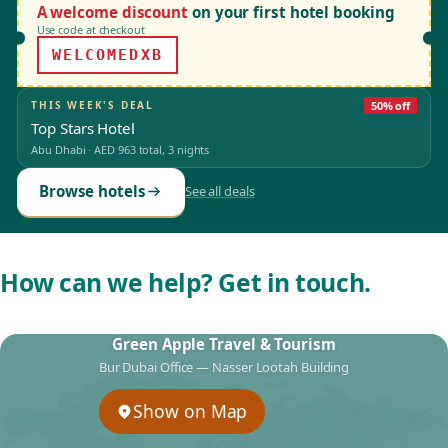
A welcome discount
on your first hotel booking
Use code at checkout
WELCOMEDXB
THIS WEEK'S DEAL
50% off
Top Stars Hotel
Abu Dhabi
·
AED 963
total, 3 nights
Browse hotels
See all deals
How can we help? Get in touch.
Green Apple Travel & Tourism
Bur Dubai Office — Nasser Lootah Building
Show on Map