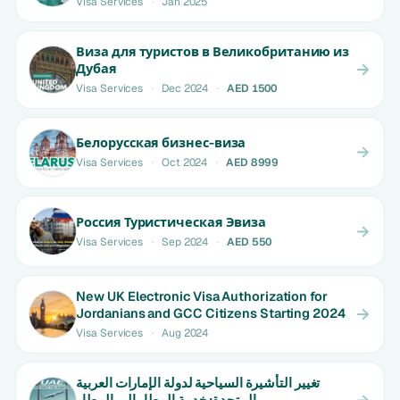
Visa Services
·
Jan 2025
Виза для туристов в Великобританию из
Дубая
Visa Services
·
Dec 2024
·
AED 1500
Белорусская бизнес-виза
Visa Services
·
Oct 2024
·
AED 8999
Россия Туристическая Эвиза
Visa Services
·
Sep 2024
·
AED 550
New UK Electronic Visa Authorization for
Jordanians and GCC Citizens Starting 2024
Visa Services
·
Aug 2024
تغيير التأشيرة السياحية لدولة الإمارات العربية
المتحدة: خدمة المطار إلى المطار