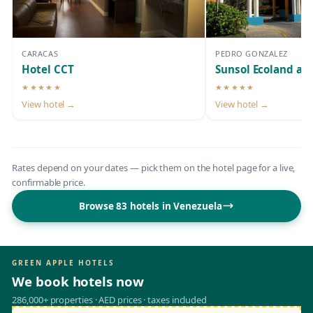
CARACAS
PEDRO GONZALEZ
Hotel CCT
Sunsol Ecoland an
★★★★★
★★★★★
5-star hotel
5-star hotel
View hotel →
View hotel →
Rates depend on your dates — pick them on the hotel page for a live,
confirmable price.
Browse 83 hotels in Venezuela
GREEN APPLE HOTELS
We book hotels now
286,000+ properties · AED prices · taxes included