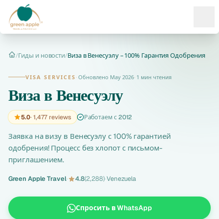
Ope
/
Гиды и новости
/
Виза в Венесуэлу – 100% Гарантия Одобрения
Главная
VISA SERVICES
·
Обновлено May 2026
·
1 мин чтения
Виза в Венесуэлу
5.0
· 1,477 reviews
Работаем с 2012
Заявка на визу в Венесуэлу с 100% гарантией
одобрения! Процесс без хлопот с письмом-
приглашением.
Green Apple Travel
·
4.8
(2,288)
·
Venezuela
Спросить в WhatsApp