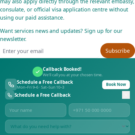
may also apply directly through the relevant embassy,
consulate, or official visa application centre without
using our paid assistance.
Want services news and updates? Sign up for our
newsletter.
Email address
Subscribe
Callback Booked!
We'll call you at your chosen time.
Schedule a Free Callback
Book Now
Mon–Fri 9–6 · Sat–Sun 10–3
Schedule a Free Callback