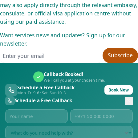
may also apply directly through the relevant embassy,
consulate, or official visa application centre without
using our paid assistance.
Want services news and updates? Sign up for our
newsletter.
Email address
Subscribe
Callback Booked!
We'll call you at your chosen time.
Schedule a Free Callback
Book Now
Mon–Fri 9–6 · Sat–Sun 10–3
Schedule a Free Callback