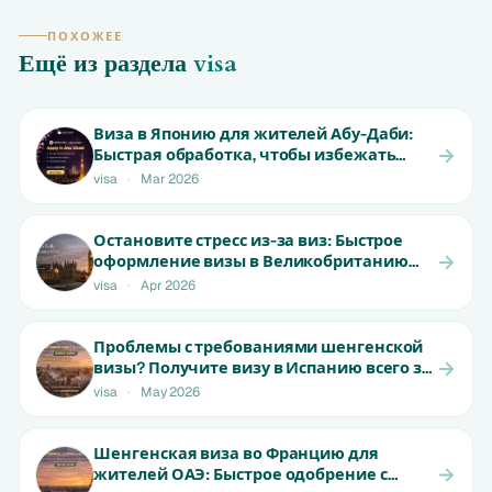
ПОХОЖЕЕ
Ещё из раздела
visa
Виза в Японию для жителей Абу-Даби:
Быстрая обработка, чтобы избежать
отказа | Начинается от 699 AED
visa
·
Mar 2026
Остановите стресс из-за виз: Быстрое
оформление визы в Великобританию
для жителей ОАЭ | От 1800 AED
visa
·
Apr 2026
Проблемы с требованиями шенгенской
визы? Получите визу в Испанию всего за
15 дней для жителей ОАЭ! |
visa
·
May 2026
Ограниченное предложение
Шенгенская виза во Францию для
жителей ОАЭ: Быстрое одобрение с