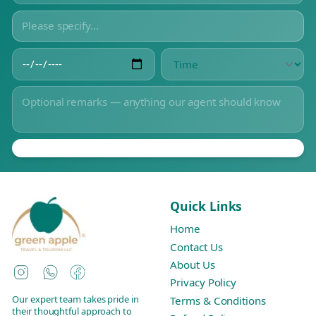
Quick Links
Home
Contact Us
About Us
Instagram
WhatsApp
Facebook
Privacy Policy
Our expert team takes pride in
Terms & Conditions
their thoughtful approach to