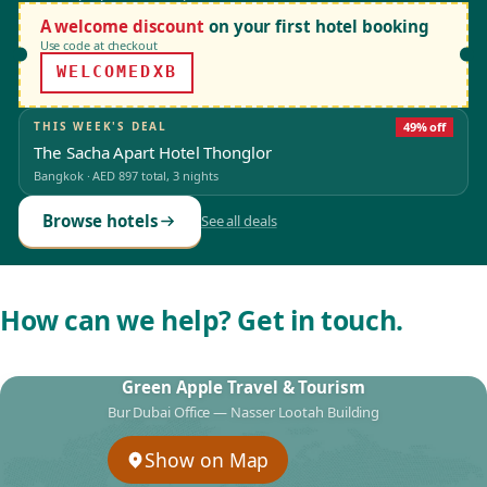
A welcome discount
on your first hotel booking
Use code at checkout
WELCOMEDXB
THIS WEEK'S DEAL
49% off
The Sacha Apart Hotel Thonglor
Bangkok
·
AED 897
total, 3 nights
Browse hotels
See all deals
How can we help? Get in touch.
Green Apple Travel & Tourism
Bur Dubai Office — Nasser Lootah Building
Show on Map