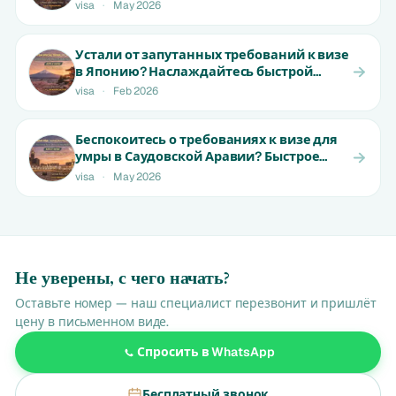
ранними местами | Не пропустите!
visa
·
May 2026
Устали от запутанных требований к визе
в Японию? Наслаждайтесь быстрой
обработкой для резидентов ОАЭ | От 650
visa
·
Feb 2026
AED
Беспокоитесь о требованиях к визе для
умры в Саудовской Аравии? Быстрое
одобрение для жителей ОАЭ |
visa
·
May 2026
Начальная цена от 999 AED
Не уверены, с чего начать?
Оставьте номер — наш специалист перезвонит и пришлёт
цену в письменном виде.
Спросить в WhatsApp
Бесплатный звонок