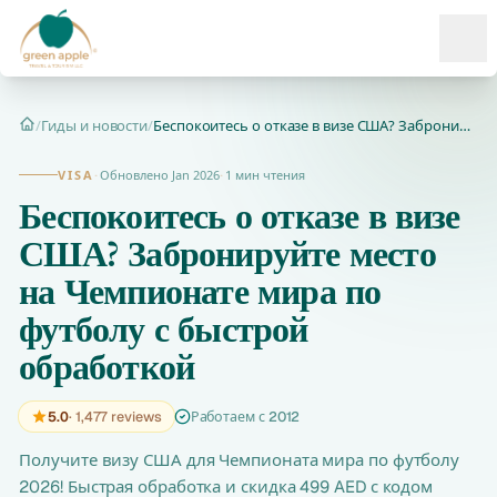
Ope
/
Гиды и новости
/
Беспокоитесь о отказе в визе США? Забронируйте место на Чемп...
Главная
VISA
·
Обновлено Jan 2026
·
1 мин чтения
Беспокоитесь о отказе в визе
США? Забронируйте место
на Чемпионате мира по
футболу с быстрой
обработкой
5.0
· 1,477 reviews
Работаем с 2012
Получите визу США для Чемпионата мира по футболу
2026! Быстрая обработка и скидка 499 AED с кодом