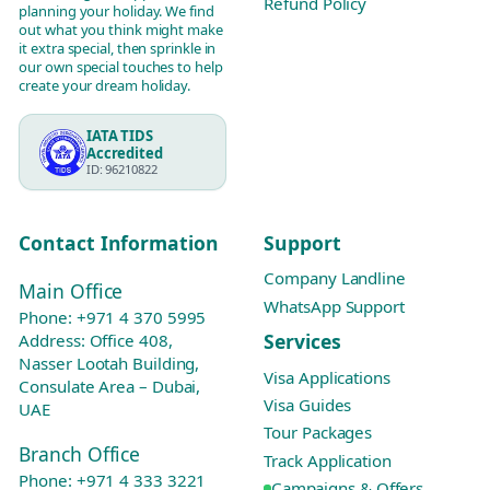
Refund Policy
planning your holiday. We find
out what you think might make
it extra special, then sprinkle in
our own special touches to help
create your dream holiday.
IATA TIDS
Accredited
ID: 96210822
Contact Information
Support
Company Landline
Main Office
WhatsApp Support
Phone:
+971 4 370 5995
Services
Address: Office 408,
Nasser Lootah Building,
Visa Applications
Consulate Area – Dubai,
Visa Guides
UAE
Tour Packages
Branch Office
Track Application
Phone:
+971 4 333 3221
Campaigns & Offers