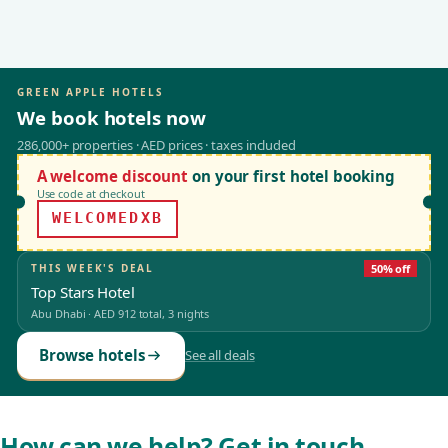
GREEN APPLE HOTELS
We book hotels now
286,000+ properties · AED prices · taxes included
A welcome discount
on your first hotel booking
Use code at checkout
WELCOMEDXB
THIS WEEK'S DEAL
50% off
Top Stars Hotel
Abu Dhabi
·
AED 912
total, 3 nights
Browse hotels
See all deals
How can we help? Get in touch.